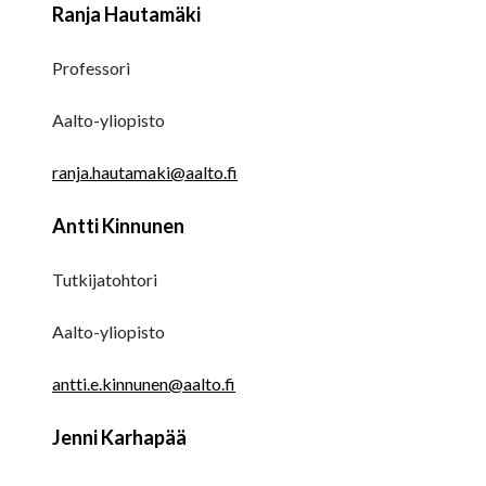
Ranja Hautamäki
Professori
Aalto-yliopisto
ranja.hautamaki@aalto.fi
Antti Kinnunen
Tutkijatohtori
Aalto-yliopisto
antti.e.kinnunen@aalto.fi
Jenni Karhapää