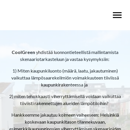
OPEN MENU
CoolGreen
yhdistää luonnontieteellistä mallintamista
skenaariotarkasteluun ja vastaa kysymyksiin:
1) Miten kaupunkiluonto (määrä, laatu, jakautuminen)
vaikuttaa lämpösaarekeilmiön voimakkuuteen tiiviissä
kaupunkirakenteessa ja
2) miten tehokkaasti viherryttämisellä voidaan vaikuttaa
tiiviisti rakennettujen alueiden lämpötiloihin?
Hankkeemme jakautuu kolmeen vaiheeseen: Helsinkiä
koskevaan kaupunkitason tilannekuvaan,
esimerkkikaupunginosien viherryttämisen skenaarioiden