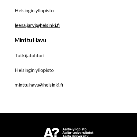
Helsingin yliopisto
leena.jarvi@helsinki.fi
Minttu Havu
Tutkijatohtori
Helsingin yliopisto
minttu.havu@helsinki.fi