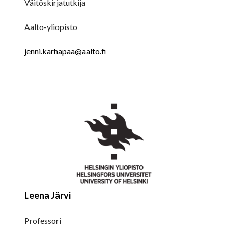
Väitöskirjatutkija
Aalto-yliopisto
jenni.karhapaa@aalto.fi
Leena Järvi
Professori